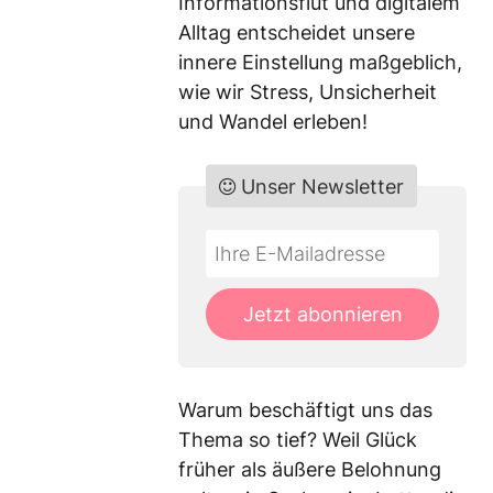
Informationsflut und digitalem
Alltag entscheidet unsere
innere Einstellung maßgeblich,
wie wir Stress, Unsicherheit
und Wandel erleben!
Unser Newsletter
Do
*Ihre
not
E-
fill
Mailadresse:
Jetzt abonnieren
this
field
Warum beschäftigt uns das
Thema so tief? Weil Glück
früher als äußere Belohnung