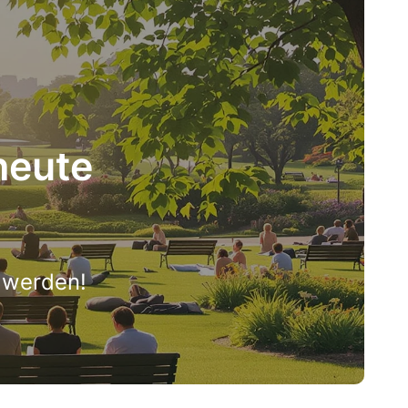
heute
h werden!