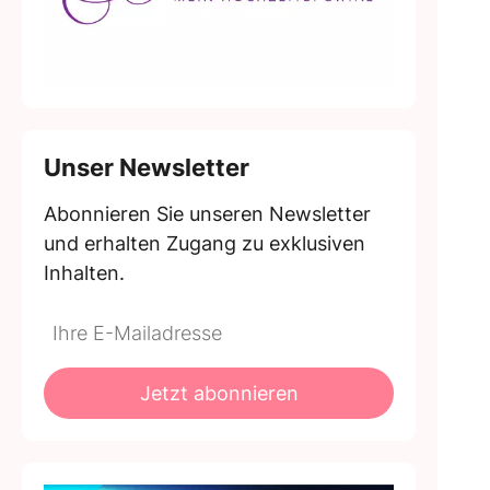
Unser Newsletter
Abonnieren Sie unseren Newsletter
und erhalten Zugang zu exklusiven
Inhalten.
Do
*Ihre
not
E-
fill
Mailadresse:
Jetzt abonnieren
this
field