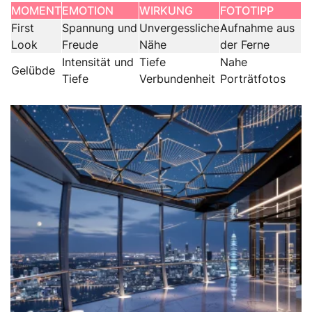
MOMENT
EMOTION
WIRKUNG
FOTOTIPP
First
Spannung und
Unvergessliche
Aufnahme aus
Look
Freude
Nähe
der Ferne
Intensität und
Tiefe
Nahe
Gelübde
Tiefe
Verbundenheit
Porträtfotos