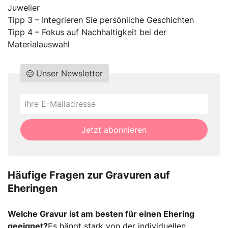
Juwelier
Tipp 3 – Integrieren Sie persönliche Geschichten
Tipp 4 – Fokus auf Nachhaltigkeit bei der
Materialauswahl
Unser Newsletter
Do
*Ihre
not
E-
fill
Mailadresse:
Jetzt abonnieren
this
field
Häufige Fragen zur Gravuren auf
Eheringen
Welche Gravur ist am besten für einen Ehering
geeignet?
Es hängt stark von der individuellen