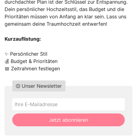
durchdachter Plan ist der Schlüssel zur Entspannung.
Dein persönlicher Hochzeitsstil, das Budget und die
Prioritäten müssen von Anfang an klar sein. Lass uns
gemeinsam deine Traumhochzeit entwerfen!
Kurzauflistung:
✨ Persönlicher Stil
💰 Budget & Prioritäten
📅 Zeitrahmen festlegen
Unser Newsletter
Do
*Ihre
not
E-
fill
Mailadresse:
Jetzt abonnieren
this
field