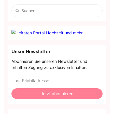
Unser Newsletter
Abonnieren Sie unseren Newsletter und
erhalten Zugang zu exklusiven Inhalten.
Do
*Ihre
not
E-
fill
Mailadresse:
Jetzt abonnieren
this
field