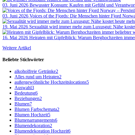
03. Juni 2026
Bewusster Konsum: Kaufen mit Gefühl und Verantwor
03. Juni 2026
Voices of the Fjords: Die Menschen hinter Fjord Norw
19. Mai 2026
Sexualität wird immer mehr zum Luxusgut: Nähe kostet
16. Mai 2026
Heiraten mit Gipfelblick: Warum Berghochzeiten immer
Weitere Artikel
Beliebte Stichwörter
alkoholfreie Getränke
2
Alles rund um Heiraten
2
außergewöhnliche Hochzeitslocations
5
Auswahl
3
Bedeutung
6
Beziehungen
2
Blumen
7
Blumen Farbschemata
2
Blumen Hochzeit
5
Blumenarrangements
6
Blumendekoration
2
Blumendekoration Hochzeit
6