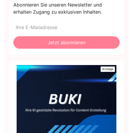
Abonnieren Sie unseren Newsletter und
erhalten Zugang zu exklusiven Inhalten.
Do
*Ihre
not
E-
fill
Mailadresse:
Jetzt abonnieren
this
field