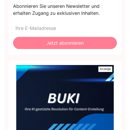
Abonnieren Sie unseren Newsletter und
erhalten Zugang zu exklusiven Inhalten.
Do
*Ihre
not
E-
fill
Mailadresse:
Jetzt abonnieren
this
field