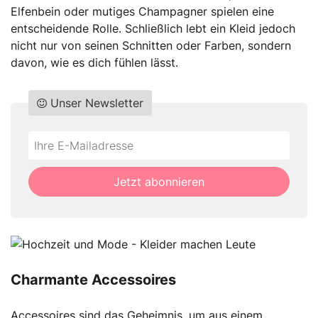
Elfenbein oder mutiges Champagner spielen eine
entscheidende Rolle. Schließlich lebt ein Kleid jedoch
nicht nur von seinen Schnitten oder Farben, sondern
davon, wie es dich fühlen lässt.
Unser Newsletter
Do
*Ihre
not
E-
fill
Mailadresse:
Jetzt abonnieren
this
field
Charmante Accessoires
Accessoires sind das Geheimnis, um aus einem